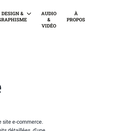
DESIGN &
AUDIO
À
GRAPHISME
&
PROPOS
VIDÉO
e
de site e-commerce.
ts détaillées, d'une