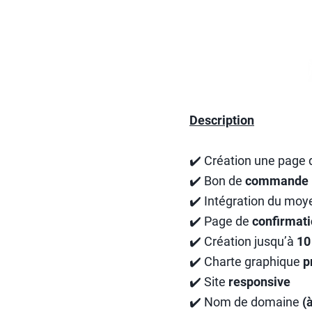
Description
✔️ Création une page
✔️ Bon de
commande
✔️ Intégration du mo
✔️ Page de
confirmat
✔️ Création jusqu’à
10
✔️ Charte graphique
p
✔️ Site
responsive
✔️ Nom de domaine
(