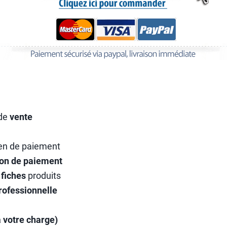
 de
vente
yen de paiement
ion de paiement
 fiches
produits
rofessionnelle
à votre charge)