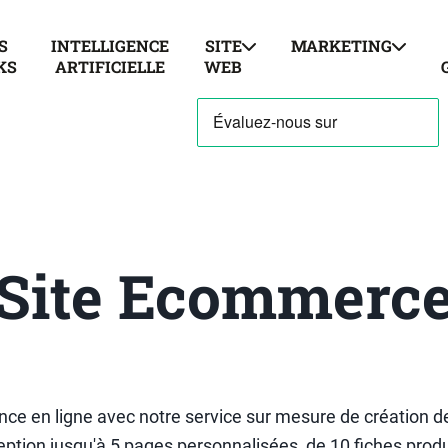
S
INTELLIGENCE
SITE
MARKETING
KS
ARTIFICIELLE
WEB
Site Ecommerc
nce en ligne avec notre service sur mesure de création 
ption jusqu'à 5 pages personnalisées, de 10 fiches produi