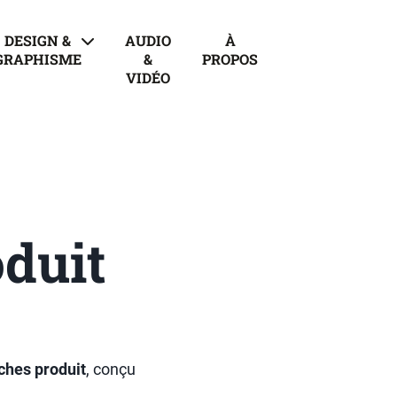
DESIGN &
AUDIO
À
GRAPHISME
&
PROPOS
VIDÉO
oduit
iches produit
, conçu