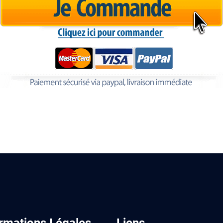
rmations Légales
Liens