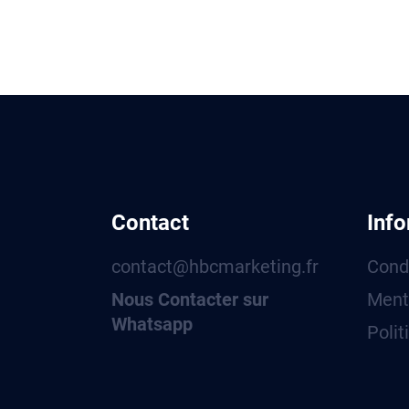
Contact
Info
contact@hbcmarketing.fr
Cond
Nous Contacter sur
Ment
Whatsapp
Polit