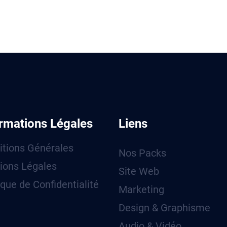
rmations Légales
Liens
itions Générales
Nos Packs
ions Légales
Site Web
ique de Confidentialité
Marketing
Design & Graphisme
Audio & Vidéo