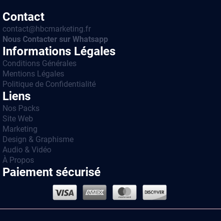
Contact
contact@hbcmarketing.fr
Nous Contacter sur Whatsapp
Informations Légales
Conditions Générales
Mentions Légales
Politique de Confidentialité
Liens
Nos Packs
Site Web
Marketing
Design & Graphisme
Audio & Vidéo
À Propos
Paiement sécurisé