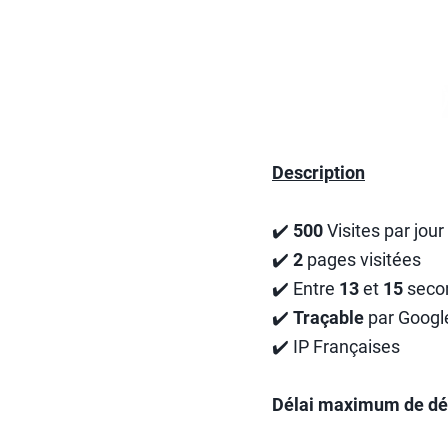
Description
✔️
500
Visites par jou
✔️
2
pages visitées
✔️ Entre
13
et
15
secon
✔️
Traçable
par Google
✔️ IP Françaises
Délai maximum de dé