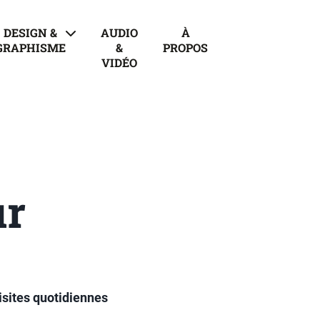
DESIGN &
AUDIO
À
GRAPHISME
&
PROPOS
VIDÉO
ur
isites quotidiennes